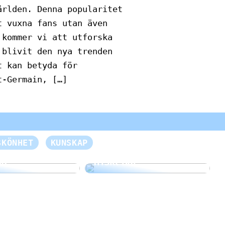
ärlden. Denna popularitet
t vuxna fans utan även
 kommer vi att utforska
 blivit den nya trenden
t kan betyda för
t-Germain, […]
n otrolig
SKÖNHET
KUNSKAP
e för dina
Så här får du vackert,
da
friskt hår