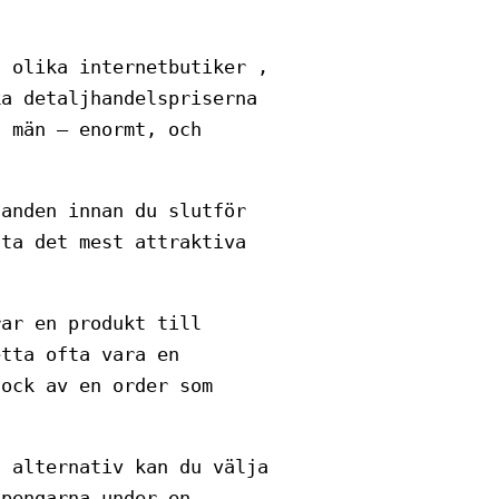
å olika internetbutiker ,
ka detaljhandelspriserna
h män – enormt, och
danden innan du slutför
nta det mest attraktiva
rar en produkt till
etta ofta vara en
dock av en order som
t alternativ kan du välja
 pengarna under en