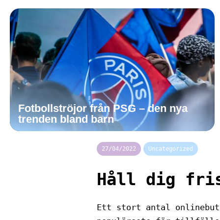
Fotbollströjor från PSG – den nya
trenden bland barn
27/04/2022
Uncategorized
Håll dig fri
Ett stort antal onlinebut