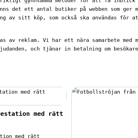
riktigt gynnsamma metoder för att få inblick
nns det ett antal butiker på webben som ger 
ng av sitt köp, som också ska användas för a
as av reklam. Vi har ett nära samarbete med 
judanden, och tjänar in betalning om besökar
restation med rätt
tion med rätt