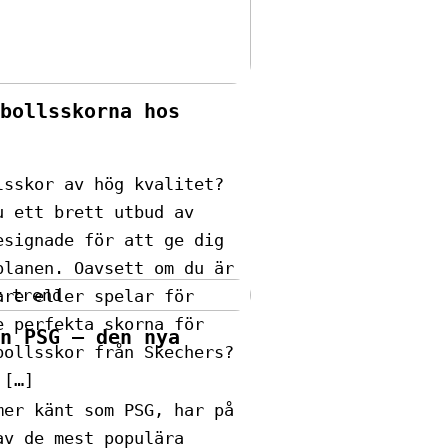
bollsskorna hos
lsskor av hög kvalitet?
u ett brett utbud av
esignade för att ge dig
planen. Oavsett om du är
are eller spelar för
e perfekta skorna för
n PSG – den nya
bollsskor från Skechers?
 […]
mer känt som PSG, har på
av de mest populära