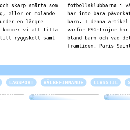
och skarp smärta som
fotbollsklubbarna i v
g, eller en molande
har inte bara påverka
under en längre
barn. I denna artikel
 kommer vi att titta
varför PSG-tröjor har
till ryggskott samt
bland barn och vad de
framtiden. Paris Sain
Skapa e
LAGSPORT
VÄLBEFINNANDE
LIVSSTIL
Mild välbefinnande för
händels
nsikte
din hud
anställ