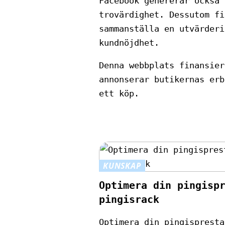
Facebook genererar också 
trovärdighet. Dessutom fi
sammanställa en utvärderi
kundnöjdhet.
Denna webbplats finansier
annonserar butikernas erb
ett köp.
KUNSKAP
Optimera din pingisp
pingisrack
Optimera din pingispresta