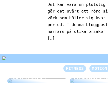
Det kan vara en plötslig 
gör det svårt att röra si
värk som håller sig kvar 
period. I denna bloggpost
närmare på olika orsaker 
[…]
FITNESS
MOTION
Bra att veta om du vill
operera bröstet
Ett välvårdat a