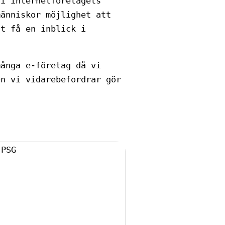
 i internetföretagets
människor möjlighet att
tt få en inblick i
många e-företag då vi
en vi vidarebefordrar gör