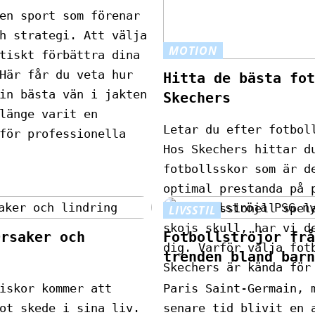
en sport som förenar
h strategi. Att välja
MOTION
tiskt förbättra dina
Här får du veta hur
Hitta de bästa fot
in bästa vän i jakten
Skechers
länge varit en
Letar du efter fotbol
för professionella
Hos Skechers hittar d
fotbollsskor som är d
optimal prestanda på 
en professionell spel
LIVSSTIL
skojs skull, har vi d
Orsaker och
Fotbollströjor frå
dig. Varför välja fot
trenden bland barn
Skechers är kända för
iskor kommer att
Paris Saint-Germain, 
ot skede i sina liv.
senare tid blivit en 