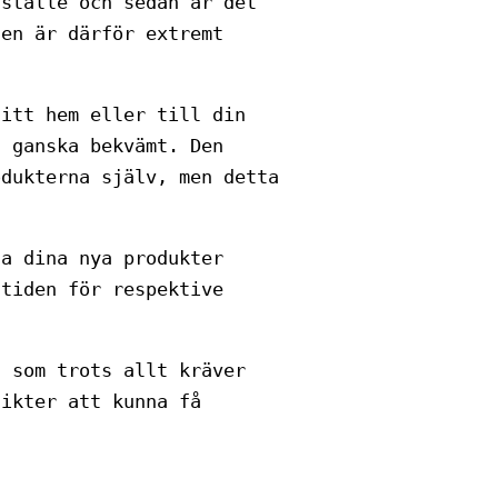
sställe och sedan är det
gen är därför extremt
ditt hem eller till din
å ganska bekvämt. Den
odukterna själv, men detta
da dina nya produkter
stiden för respektive
n som trots allt kräver
sikter att kunna få