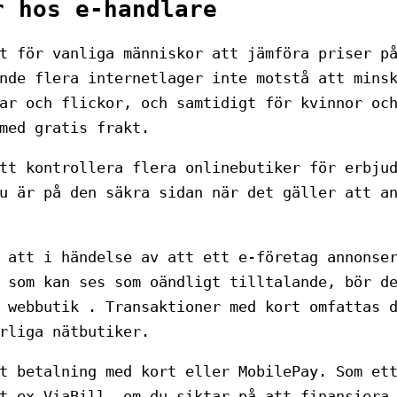
r hos e-handlare
t för vanliga människor att jämföra priser p
nde flera internetlager inte motstå att mins
ar och flickor, och samtidigt för kvinnor oc
med gratis frakt.
tt kontrollera flera onlinebutiker för erbju
u är på den säkra sidan när det gäller att a
 att i händelse av att ett e-företag annonse
 som kan ses som oändligt tilltalande, bör d
 webbutik . Transaktioner med kort omfattas 
rliga nätbutiker.
t betalning med kort eller MobilePay. Som et
t ex ViaBill, om du siktar på att finansiera