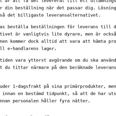
t är att få det levererat till ett utlämning
r din beställning när det passar dig. Lösnin
så det billigaste leveransalternativet.
as beställa beställningen för leverans till 
tivet är vanligtvis lite dyrare, men är ocks
nen kommer dock alltid att vara att hämta pr
ll e-handlarens lager.
tiden vara ytterst avgörande om du ska använ
t du tittar närmare på den beräknade leveran
uder 1-dagsfrakt på sina primärprodukter, me
 innan en bestämd tidpunkt, så att de har ut
nnan personalen håller fyra nätter.