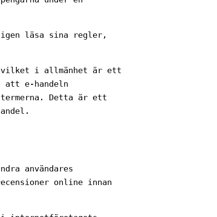
ligen läsa sina regler,
 vilket i allmänhet är ett
h att e-handeln
 termerna. Detta är ett
handel.
andra användares
recensioner online innan