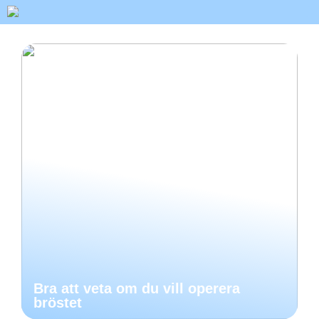
Bra att veta om du vill operera
bröstet