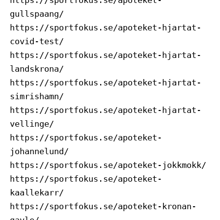
gullspaang/
https://sportfokus.se/apoteket-hjartat-
covid-test/
https://sportfokus.se/apoteket-hjartat-
landskrona/
https://sportfokus.se/apoteket-hjartat-
simrishamn/
https://sportfokus.se/apoteket-hjartat-
vellinge/
https://sportfokus.se/apoteket-
johannelund/
https://sportfokus.se/apoteket-jokkmokk/
https://sportfokus.se/apoteket-
kaallekarr/
https://sportfokus.se/apoteket-kronan-
gavle/