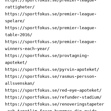
rattigheter/
https://sportfokus.se/premier-league-
spelare/
https://sportfokus.se/premier-league-
table-2016/
https://sportfokus.se/premier-league-
winners-each-year/
https://sportfokus.se/provtagning-
apoteket/
https://sportfokus.se/pyrvin-apoteket/
https://sportfokus.se/rasmus-persson-
allsvenskan/
https://sportfokus.se/red-eye-apoteket/
https://sportfokus.se/refunder-stadium/
https://sportfokus.se/renoveringstapeter
-och-tapetlim-fraan-byggmax-din-guide-