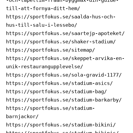
till-att-fornya-ditt-hem/
https://sportfokus.se/saalda-hus-och-
hus-till-salu-i-lessebo/
https://sportfokus.se/saartejp-apoteket/
https://sportfokus.se/shaker-stadium/
https://sportfokus.se/sitemap/
https://sportfokus.se/skeppet-arvika-en-
unik-restaurangupplevelse/
https://sportfokus.se/sola-gravid-1177/
https://sportfokus.se/stadium-asics/
https://sportfokus.se/stadium-bag/
https://sportfokus.se/stadium-barkarby/
https://sportfokus.se/stadium-
barnjackor/
https://sportfokus.se/stadium-bikini/
https://sportfokus.se/stadium-bikinis/