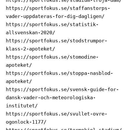
https://sportfokus.se/staffanstorps-
vader-uppdateras-for-dig-dagligen/
https://sportfokus.se/statistik-
allsvenskan-2020/
https://sportfokus.se/stodstrumpor-
klass-2-apoteket/
https://sportfokus.se/stomodine-
apoteket/
https://sportfokus.se/stoppa-nasblod-
apoteket/
https://sportfokus.se/svensk-guide-for-
dansk-vader-och-meteorologiska-
institutet/
https://sportfokus.se/svullet-ovre-
ogonlock-1177/
https://sportfokus.se/termokjol-stadium/