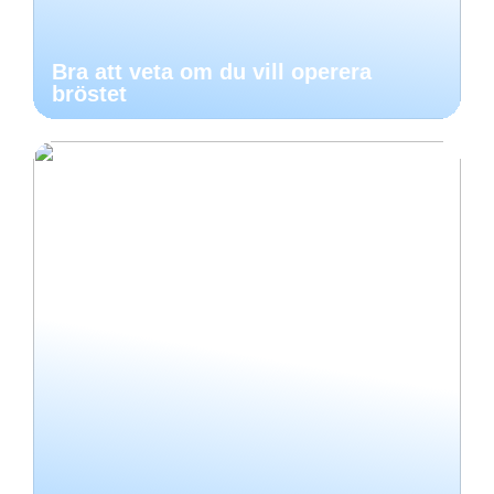
Bra att veta om du vill operera
bröstet