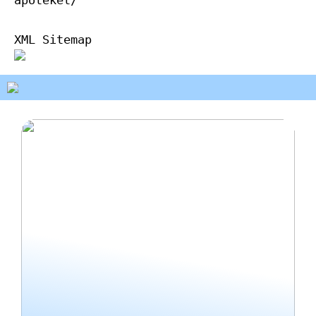
XML Sitemap