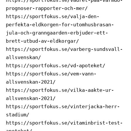
prognoser-rapporter-och-mer/
https://sportfokus.se/valja-den-
perfekta-eldkorgen-for-utomhusbrasan-
jula-och-granngaarden-erbjuder-ett-
brett-utbud-av-eldkorgar/
https://sportfokus.se/varberg-sundsvall-
allsvenskan/
https://sportfokus.se/vd-apoteket/
https://sportfokus.se/vem-vann-
allsvenskan-2021/
https://sportfokus.se/vilka-aakte-ur-
allsvenskan-2021/
https://sportfokus.se/vinterjacka-herr-
stadium/
https://sportfokus.se/vitaminbrist-test-
apoteket/