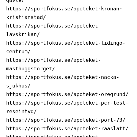
https://sportfokus.se/apoteket-kronan-
kristianstad/
https://sportfokus.se/apoteket-
lavskrikan/
https://sportfokus.se/apoteket-lidingo-
centrum/
https://sportfokus.se/apoteket-
masthuggstorget/
https://sportfokus.se/apoteket-nacka-
sjukhus/
https://sportfokus.se/apoteket-oregrund/
https://sportfokus.se/apoteket-pcr-test-
reseintyg/
https://sportfokus.se/apoteket-port-73/
https://sportfokus.se/apoteket-raaslatt/
https://sportfokus.se/apoteket-