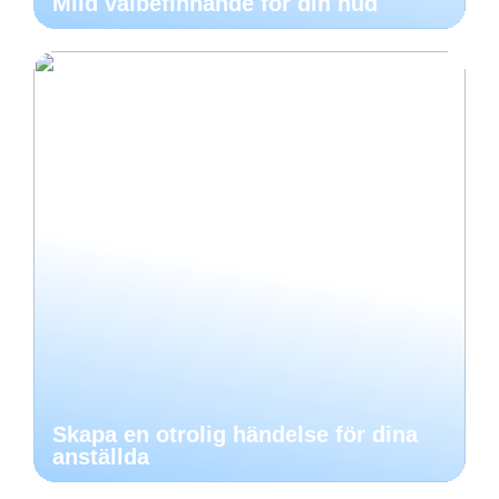
Mild välbefinnande för din hud
Skapa en otrolig händelse för dina
anställda