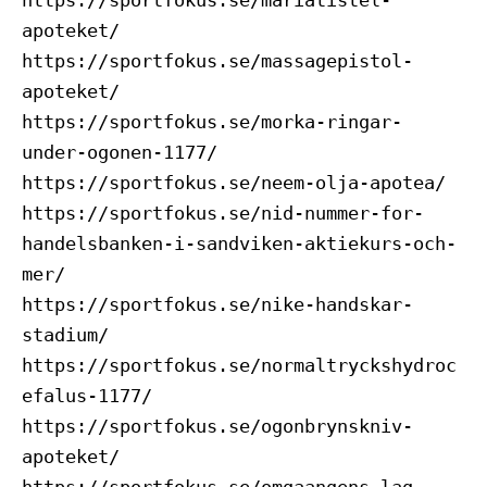
apoteket/
https://sportfokus.se/massagepistol-
apoteket/
https://sportfokus.se/morka-ringar-
under-ogonen-1177/
https://sportfokus.se/neem-olja-apotea/
https://sportfokus.se/nid-nummer-for-
handelsbanken-i-sandviken-aktiekurs-och-
mer/
https://sportfokus.se/nike-handskar-
stadium/
https://sportfokus.se/normaltryckshydroc
efalus-1177/
https://sportfokus.se/ogonbrynskniv-
apoteket/
https://sportfokus.se/omgaangens-lag-