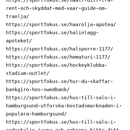
rent-och-skyddat-med-vaar-guide-om-
traolja/
https://sportfokus.se/haarolja-apotea/
https://sportfokus.se/halinlagg-
apoteket/
https://sportfokus.se/halsporre-1177/
https://sportfokus.se/hematuri-1177/
https://sportfokus.se/hockeyklubba-
stadium-outlet/
https://sportfokus.se/hur-du-skaffar-
bankgiro-hos-swedbank/
https://sportfokus.se/hus-till-salu-i-
hamburgsund-utforska-bostadsmarknaden-i-
populara-hamburgsund/
https://sportfokus.se/hus-till-salu-i-
sodertalje-jarna-och-enhorna-hitta-ditt-