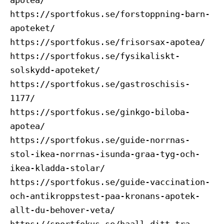
https://sportfokus.se/forstoppning-barn-
apoteket/
https://sportfokus.se/frisorsax-apotea/
https://sportfokus.se/fysikaliskt-
solskydd-apoteket/
https://sportfokus.se/gastroschisis-
1177/
https://sportfokus.se/ginkgo-biloba-
apotea/
https://sportfokus.se/guide-norrnas-
stol-ikea-norrnas-isunda-graa-tyg-och-
ikea-kladda-stolar/
https://sportfokus.se/guide-vaccination-
och-antikroppstest-paa-kronans-apotek-
allt-du-behover-veta/
https://sportfokus.se/haall-ditt-tra-