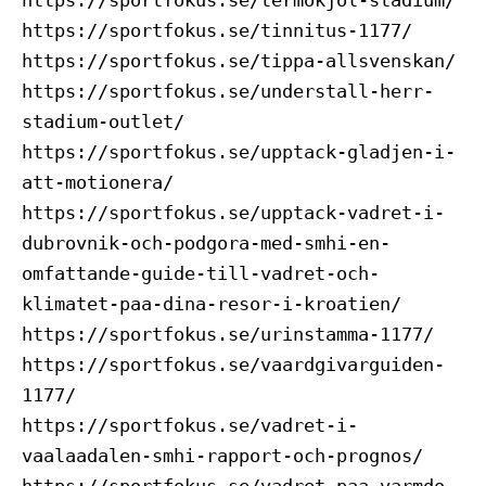
https://sportfokus.se/tinnitus-1177/
https://sportfokus.se/tippa-allsvenskan/
https://sportfokus.se/understall-herr-
stadium-outlet/
https://sportfokus.se/upptack-gladjen-i-
att-motionera/
https://sportfokus.se/upptack-vadret-i-
dubrovnik-och-podgora-med-smhi-en-
omfattande-guide-till-vadret-och-
klimatet-paa-dina-resor-i-kroatien/
https://sportfokus.se/urinstamma-1177/
https://sportfokus.se/vaardgivarguiden-
1177/
https://sportfokus.se/vadret-i-
vaalaadalen-smhi-rapport-och-prognos/
https://sportfokus.se/vadret-paa-varmdo-