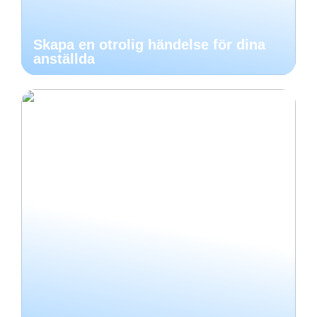
Skapa en otrolig händelse för dina
anställda