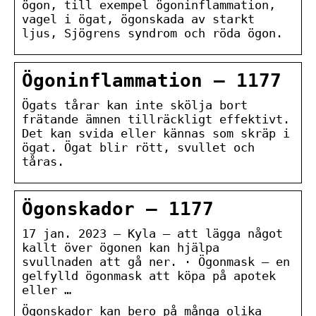
ögon, till exempel ögoninflammation,
vagel i ögat, ögonskada av starkt
ljus, Sjögrens syndrom och röda ögon.
Ögoninflammation – 1177
Ögats tårar kan inte skölja bort
frätande ämnen tillräckligt effektivt.
Det kan svida eller kännas som skräp i
ögat. Ögat blir rött, svullet och
tåras.
Ögonskador – 1177
17 jan. 2023 — Kyla – att lägga något
kallt över ögonen kan hjälpa
svullnaden att gå ner. · Ögonmask – en
gelfylld ögonmask att köpa på apotek
eller …
Ögonskador kan bero på många olika