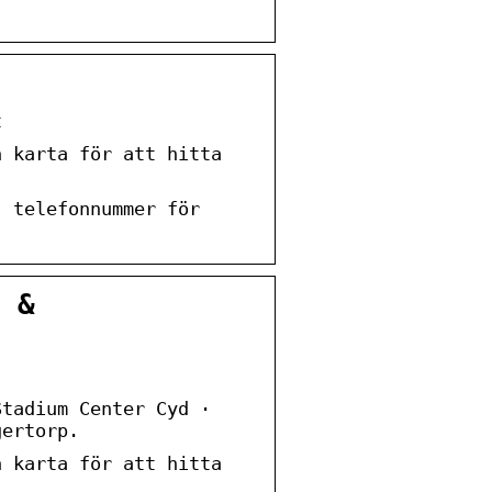
t
h karta för att hitta
, telefonnummer för
 &
Stadium Center Cyd ·
gertorp.
h karta för att hitta