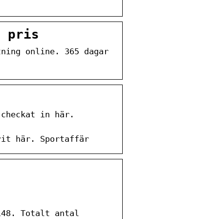
 pris
tning online. 365 dagar
 checkat in här.
rit här. Sportaffär
148. Totalt antal