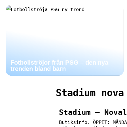
Fotbollströjor från PSG – den nya
trenden bland barn
Stadium nova
Stadium – Noval
Butiksinfo. ÖPPET: MÅNDA