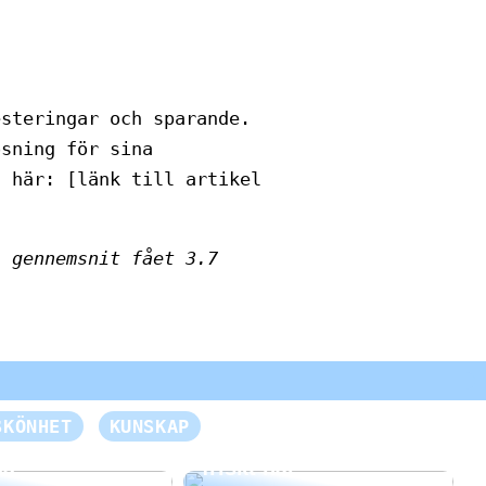
esteringar och sparande.
ösning för sina
a här: [länk till artikel
i gennemsnit fået
3.7
n otrolig
SKÖNHET
KUNSKAP
e för dina
Så här får du vackert,
da
friskt hår