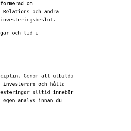
nformerad om
r Relations och andra
 investeringsbeslut.
ngar och tid i
sciplin. Genom att utbilda
a investerare och hålla
vesteringar alltid innebär
n egen analys innan du