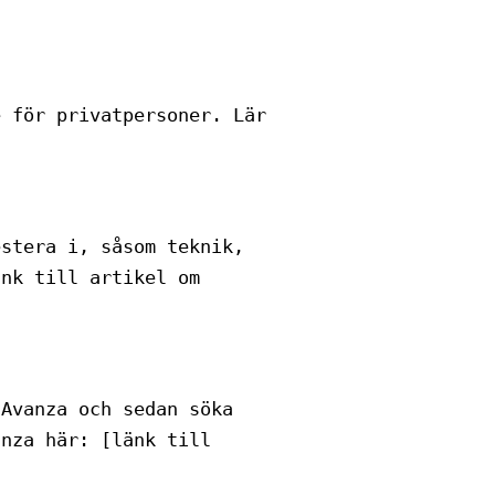
e för privatpersoner. Lär
estera i, såsom teknik,
änk till artikel om
 Avanza och sedan söka
anza här: [länk till