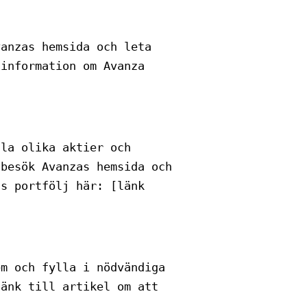
vanzas hemsida och leta
 information om Avanza
lla olika aktier och
 besök Avanzas hemsida och
gs portfölj här: [länk
em och fylla i nödvändiga
länk till artikel om att