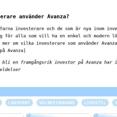
terare använder Avanza?
farna investerare och de som är nya inom inv
g för alla som vill ha en enkel och modern l
 mer om vilka investerare som använder Avanz
på Avanza]
t bli en framgångsrik investor på Avanza har 
eldelser
Skapa e
LAGSPORT
VÄLBEFINNANDE
LIVSSTIL
Mild välbefinnande för
händels
nsikte
din hud
anställ