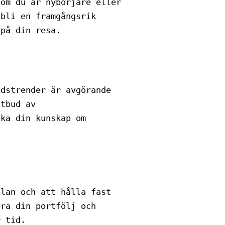
 om du är nybörjare eller
 bli en framgångsrik
 på din resa.
adstrender är avgörande
utbud av
öka din kunskap om
plan och att hålla fast
era din portfölj och
r tid.