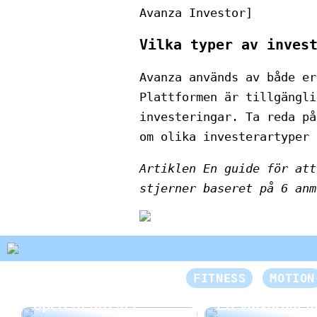
Avanza Investor]
Vilka typer av inves
Avanza används av både er
Plattformen är tillgängli
investeringar. Ta reda på
om olika investerartyper 
Artiklen En guide för at
stjerner baseret på
6
anm
FITNESS
MOTION
Bra att veta om du vill
operera bröstet
Ett välvårdat a