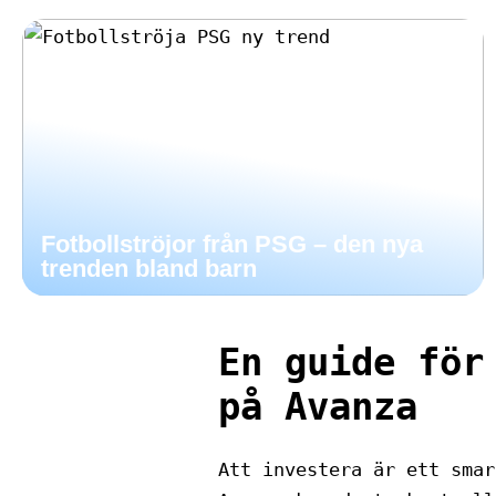
Fotbollströjor från PSG – den nya
trenden bland barn
En guide för
på Avanza
Att investera är ett smar