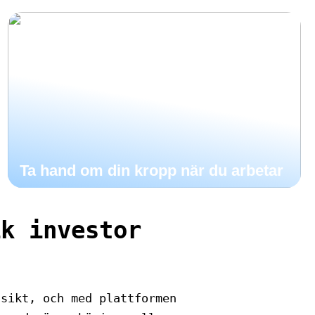
Ta hand om din kropp när du arbetar
ik investor
 sikt, och med plattformen