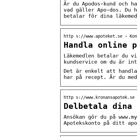
Är du Apodos-kund och ha
vad gäller Apo-dos. Du h
betalar för dina läkemed
http s://www.apoteket.se › Kon
Handla online p
Läkemedlen betalar du vi
kundservice om du är int
Det är enkelt att handla
har på recept. Är du med
http s://www.kronansapotek.se 
Delbetala dina 
Ansökan gör du på www.my
Apotekskonto på ditt apo