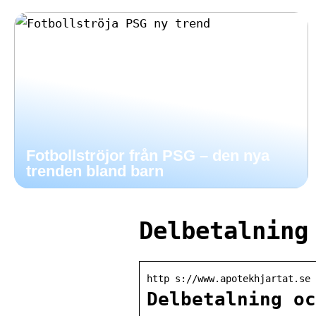
Fotbollströjor från PSG – den nya
trenden bland barn
Delbetalning
http s://www.apotekhjartat.se 
Delbetalning oc