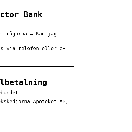
ctor Bank
e frågorna … Kan jag
ss via telefon eller e-
lbetalning
rbundet
ekskedjorna Apoteket AB,