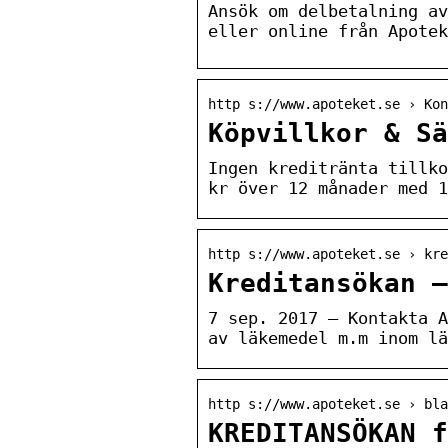
Ansök om delbetalning av
eller online från Apotek
http s://www.apoteket.se › Kon
Köpvillkor & Sä
Ingen kreditränta tillko
kr över 12 månader med 1
http s://www.apoteket.se › kre
Kreditansökan –
7 sep. 2017 — Kontakta A
av läkemedel m.m inom lä
http s://www.apoteket.se › bla
KREDITANSÖKAN f