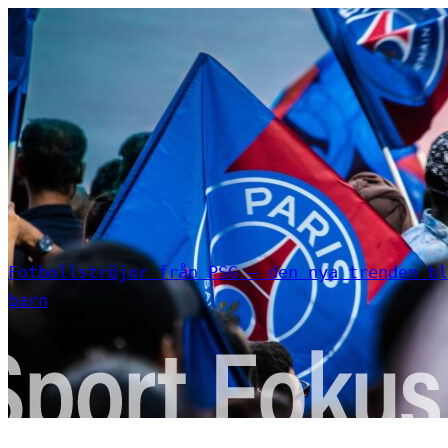
Fotbollströjor från PSG – den nya trenden bl
barn