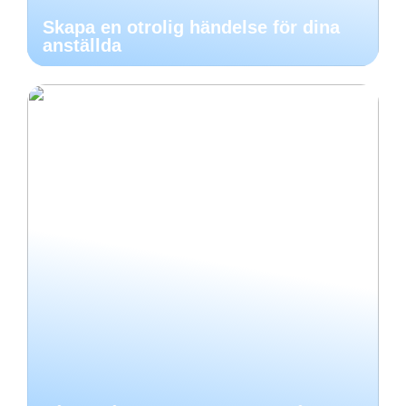
Skapa en otrolig händelse för dina
anställda