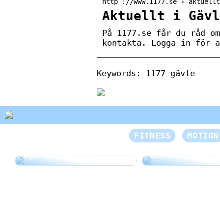
http ://www.1177.se › aktuellt
Aktuellt i Gävl
På 1177.se får du råd om
kontakta. Logga in för a
Keywords: 1177 gävle
FITNESS
MOTION
Bra att veta om du vill
operera bröstet
Ett välvårdat a