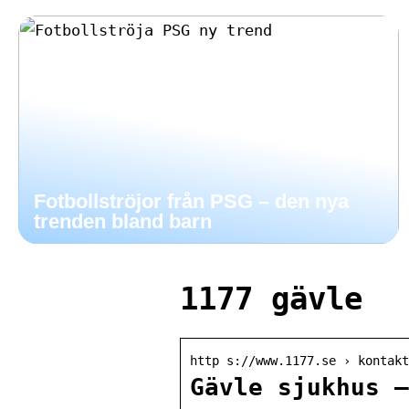
Fotbollströjor från PSG – den nya
trenden bland barn
1177 gävle
http s://www.1177.se › kontakt
Gävle sjukhus –