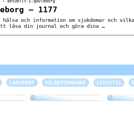
 › aktuellt-i-gavleborg
eborg – 1177
 hälsa och information om sjukdomar och vilk
tt läsa din journal och göra dina …
Skapa e
LAGSPORT
VÄLBEFINNANDE
LIVSSTIL
Mild välbefinnande för
händels
nsikte
din hud
anställ