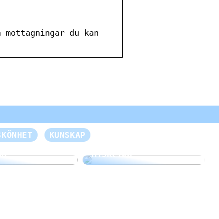
a mottagningar du kan
n otrolig
SKÖNHET
KUNSKAP
e för dina
Så här får du vackert,
da
friskt hår